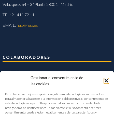
Velázquez, 64 – 3ª Planta 28001 | Madrid
TEL: 91 411 72 11
EMAIL:
fiab@fiab.es
COLABORADORES
Gestionar el consentimiento de
las cookies
Para ofrecer las mejores experiencias, utilizamos tecnologías como las cookies
para almacenar y/o acceder a la información del dispositivo. El consentimiento de
estas tecnologías nos permitirá procesar datos como el comportamiento de
navegación o las identificaciones únicas en este sitio. No consentir o retirar el
consentimiento, puede afectar negativamente a ciertas características y