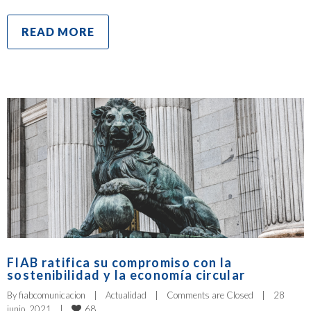
READ MORE
FIAB ratifica su compromiso con la
sostenibilidad y la economía circular
By 
fiabcomunicacion
|
Actualidad
|
Comments are Closed
|
28 
68
junio, 2021    
|