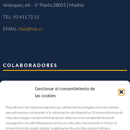
Velázquez, 64 – 3ª Planta 28001 | Madrid
TEL: 91 411 72 11
EMAIL:
fiab@fiab.es
COLABORADORES
Gestionar el consentimiento de
las cookies
Para ofrecer las mejores experiencias, utilizamos tecnologías como las cookies
para almacenar y/o acceder a la información del dispositivo. El consentimiento de
estas tecnologías nos permitirá procesar datos como el comportamiento de
navegación o las identificaciones únicas en este sitio. No consentir o retirar el
consentimiento, puede afectar negativamente a ciertas características y