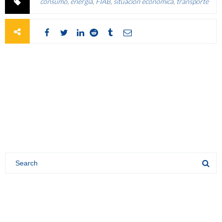
consumo
,
energía
,
FIAB
,
situación económica
,
transporte