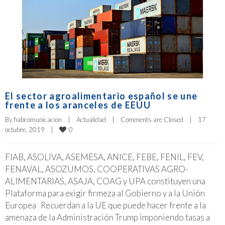
El sector agroalimentario español se une
frente a los aranceles de EEUU
By 
fiabcomunicacion
|
Actualidad
|
Comments are Closed
|
17 
0
octubre, 2019    
|
FIAB, ASOLIVA, ASEMESA, ANICE, FEBE, FENIL, FEV,
FENAVAL, ASOZUMOS, COOPERATIVAS AGRO-
ALIMENTARIAS, ASAJA, COAG y UPA constituyen una
Plataforma para exigir firmeza al Gobierno y a la Unión
Europea Recuerdan a la UE que puede hacer frente a la
amenaza de la Administración Trump imponiendo tasas a