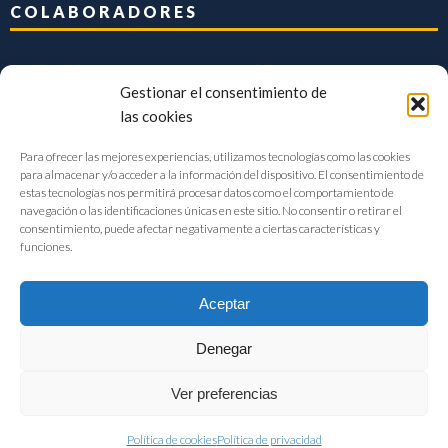
COLABORADORES
Gestionar el consentimiento de
las cookies
Para ofrecer las mejores experiencias, utilizamos tecnologías como las cookies
para almacenar y/o acceder a la información del dispositivo. El consentimiento de
estas tecnologías nos permitirá procesar datos como el comportamiento de
navegación o las identificaciones únicas en este sitio. No consentir o retirar el
consentimiento, puede afectar negativamente a ciertas características y
funciones.
Aceptar
Denegar
FIAB Federación Española de Industrias de la Alimentación y Bebidas
Ver preferencias
©2017 |
Aviso Legal
|
Privacidad
|
Política de cookies
Política de cookies
Política de privacidad