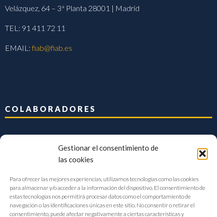
Velázquez, 64 – 3ª Planta 28001 | Madrid
TEL: 91 411 72 11
EMAIL:
fiab@fiab.es
COLABORADORES
Gestionar el consentimiento de
las cookies
Para ofrecer las mejores experiencias, utilizamos tecnologías como las cookies
para almacenar y/o acceder a la información del dispositivo. El consentimiento de
estas tecnologías nos permitirá procesar datos como el comportamiento de
navegación o las identificaciones únicas en este sitio. No consentir o retirar el
consentimiento, puede afectar negativamente a ciertas características y