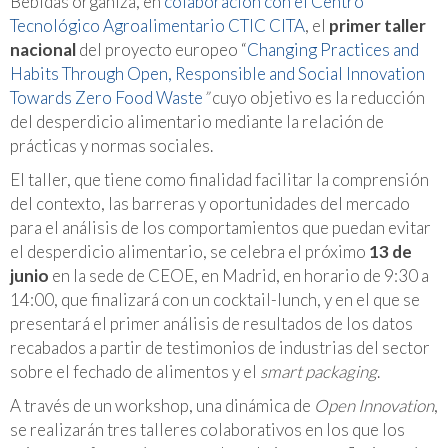
Bebidas organiza, en
colaboración con el Centro
Tecnológico Agroalimentario CTIC CITA
, el
primer taller
nacional
del proyecto europeo “
Changing Practices and
Habits Through Open, Responsible and Social Innovation
Towards Zero Food Waste
”
cuyo objetivo es la reducción
del desperdicio alimentario mediante la relación de
prácticas y normas sociales.
El taller, que tiene como finalidad facilitar la comprensión
del contexto, las barreras y oportunidades del mercado
para el análisis de los comportamientos que puedan evitar
el desperdicio alimentario, se celebra el próximo
13 de
junio
en la sede de CEOE, en Madrid, en horario de 9:30 a
14:00, que finalizará con un cocktail-lunch, y en el que se
presentará el primer análisis de resultados de los datos
recabados a partir de testimonios de industrias del sector
sobre el fechado de alimentos y el
smart packaging
.
A través de un workshop, una dinámica de
Open Innovation
,
se realizarán tres talleres colaborativos en los que los