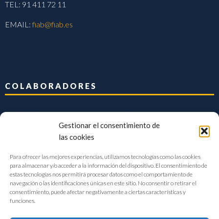
TEL: 91 411 72 11
EMAIL:
fiab@fiab.es
COLABORADORES
Gestionar el consentimiento de
las cookies
Para ofrecer las mejores experiencias, utilizamos tecnologías como las cookies
para almacenar y/o acceder a la información del dispositivo. El consentimiento de
estas tecnologías nos permitirá procesar datos como el comportamiento de
navegación o las identificaciones únicas en este sitio. No consentir o retirar el
consentimiento, puede afectar negativamente a ciertas características y
funciones.