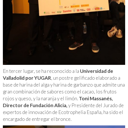
En tercer lugar, se ha reconocido a la
Universidad de
Valladolid por YUGAR
, un postre gelificado elaborado a
base de harina del alga y harina de garbanzo que admite una
gran combinación de sabores como el cacao, los frutos
rojos y queso, y la naranja y el limón.
Toni Massanés,
Director de Fundación Alicia,
y Presidente del Jurado de
expertos de innovación de Ecotrophelia España, ha sido el
encargado de entregar el bronce.