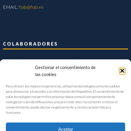
EMAIL:
fiab@fiab.es
COLABORADORES
Gestionar el consentimiento de
las cookies
Para ofrecer las mejores experiencias, utilizamos tecnologías como las cookies
para almacenar y/o acceder a la información del dispositivo. El consentimiento de
estas tecnologías nos permitirá procesar datos como el comportamiento de
navegación o las identificaciones únicas en este sitio. No consentir o retirar el
consentimiento, puede afectar negativamente a ciertas características y
funciones.
Aceptar