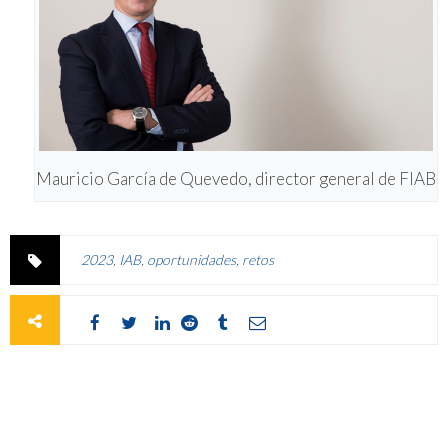
Mauricio García de Quevedo, director general de FIAB
2023
,
IAB
,
oportunidades
,
retos