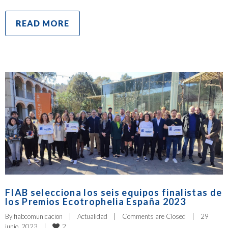
READ MORE
FIAB selecciona los seis equipos finalistas de
los Premios Ecotrophelia España 2023
By 
fiabcomunicacion
|
Actualidad
|
Comments are Closed
|
29 
2
junio, 2023    
|