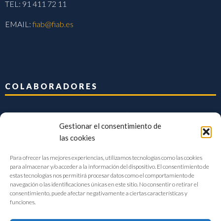
TEL: 91 411 72 11
EMAIL:
fiab@fiab.es
COLABORADORES
Gestionar el consentimiento de
las cookies
Para ofrecer las mejores experiencias, utilizamos tecnologías como las cookies
para almacenar y/o acceder a la información del dispositivo. El consentimiento de
estas tecnologías nos permitirá procesar datos como el comportamiento de
navegación o las identificaciones únicas en este sitio. No consentir o retirar el
consentimiento, puede afectar negativamente a ciertas características y
funciones.