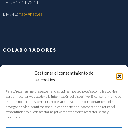
TEL: 91 411 72 11
EMAIL:
fiab@fiab.es
COLABORADORES
Gestionar el consentimiento de
las cookies
Para ofrecer las mejores experiencias, utilizamos tecnologías como las cookies
para almacenar y/o acceder a la información del dispositivo. El consentimiento de
estas tecnologías nos permitirá procesar datos como el comportamiento de
navegación o las identificaciones únicas en este sitio. No consentir o retirar el
consentimiento, puede afectar negativamente a ciertas características y
funciones.