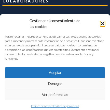
COLABORADORES
Gestionar el consentimiento de
las cookies
Para ofrecer las mejores experiencias, utilizamos tecnologías como las cookies
para almacenar y/o acceder a la información del dispositivo. El consentimiento de
estas tecnologías nos permitirá procesar datos como el comportamiento de
navegación o las identificaciones únicas en este sitio. No consentir o retirar el
consentimiento, puede afectar negativamente a ciertas características y
funciones.
Aceptar
Denegar
FIAB Federación Española de Industrias de la Alimentación y Bebidas
Ver preferencias
©2017 |
Aviso Legal
|
Privacidad
|
Política de cookies
Política de cookies
Política de privacidad