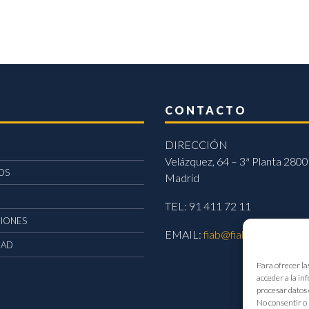
CONTACTO
DIRECCIÓN
Velázquez, 64 – 3ª Planta 2800
OS
Madrid
TEL: 91 411 72 11
CIONES
EMAIL:
fiab@fiab.es
DAD
Para ofrecer la
acceder a la in
procesar datos 
No consentir o 