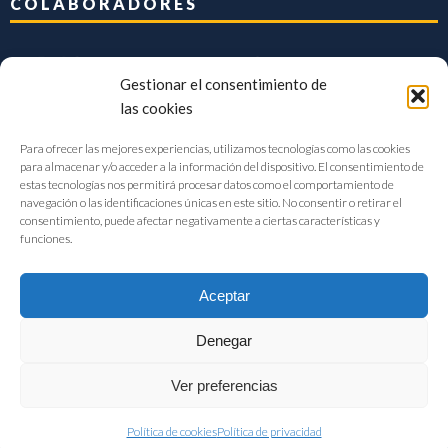
COLABORADORES
Gestionar el consentimiento de
las cookies
Para ofrecer las mejores experiencias, utilizamos tecnologías como las cookies
para almacenar y/o acceder a la información del dispositivo. El consentimiento de
estas tecnologías nos permitirá procesar datos como el comportamiento de
navegación o las identificaciones únicas en este sitio. No consentir o retirar el
consentimiento, puede afectar negativamente a ciertas características y
funciones.
Aceptar
Denegar
FIAB Federación Española de Industrias de la Alimentación y Bebidas
Ver preferencias
©2017 |
Aviso Legal
|
Privacidad
|
Política de cookies
Política de cookies
Política de privacidad