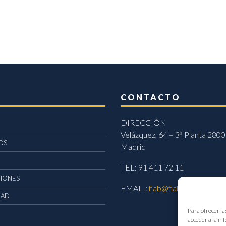
CONTACTO
DIRECCIÓN
Velázquez, 64 – 3ª Planta 2800
OS
Madrid
TEL: 91 411 72 11
CIONES
EMAIL:
fiab@fiab.es
DAD
Para ofrecer la
acceder a la in