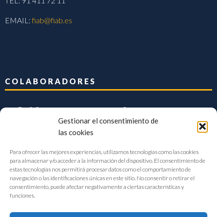
TEL: 91 411 72 11
EMAIL:
fiab@fiab.es
COLABORADORES
Gestionar el consentimiento de
las cookies
Para ofrecer las mejores experiencias, utilizamos tecnologías como las cookies
para almacenar y/o acceder a la información del dispositivo. El consentimiento de
estas tecnologías nos permitirá procesar datos como el comportamiento de
navegación o las identificaciones únicas en este sitio. No consentir o retirar el
consentimiento, puede afectar negativamente a ciertas características y
funciones.