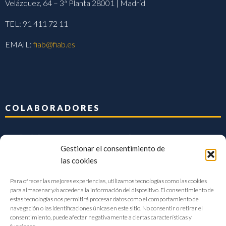
Velázquez, 64 – 3ª Planta 28001 | Madrid
TEL: 91 411 72 11
EMAIL:
fiab@fiab.es
COLABORADORES
Gestionar el consentimiento de
las cookies
Para ofrecer las mejores experiencias, utilizamos tecnologías como las cookies
para almacenar y/o acceder a la información del dispositivo. El consentimiento de
estas tecnologías nos permitirá procesar datos como el comportamiento de
navegación o las identificaciones únicas en este sitio. No consentir o retirar el
consentimiento, puede afectar negativamente a ciertas características y