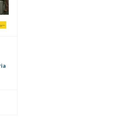
s
ria