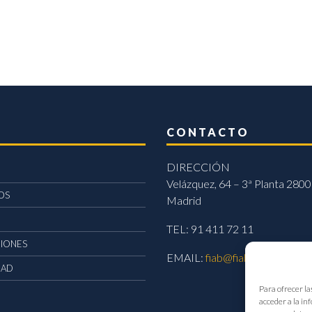
CONTACTO
DIRECCIÓN
Velázquez, 64 – 3ª Planta 2800
OS
Madrid
TEL: 91 411 72 11
CIONES
EMAIL:
fiab@fiab.es
DAD
Para ofrecer la
acceder a la in