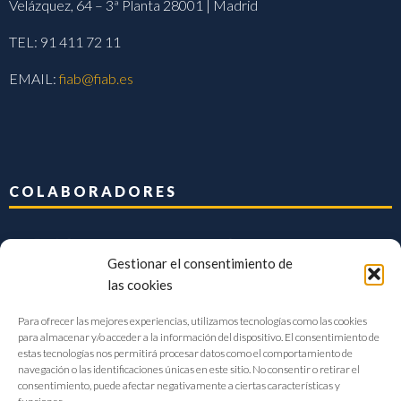
Velázquez, 64 – 3ª Planta 28001 | Madrid
TEL: 91 411 72 11
EMAIL:
fiab@fiab.es
COLABORADORES
Gestionar el consentimiento de
las cookies
Para ofrecer las mejores experiencias, utilizamos tecnologías como las cookies
para almacenar y/o acceder a la información del dispositivo. El consentimiento de
estas tecnologías nos permitirá procesar datos como el comportamiento de
navegación o las identificaciones únicas en este sitio. No consentir o retirar el
consentimiento, puede afectar negativamente a ciertas características y