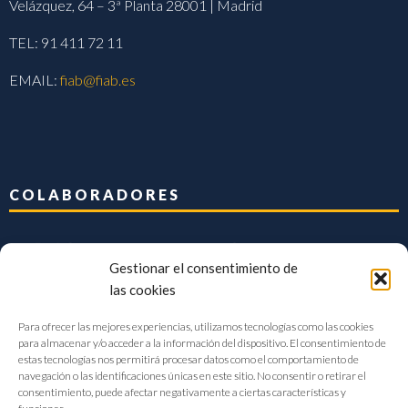
Velázquez, 64 – 3ª Planta 28001 | Madrid
TEL: 91 411 72 11
EMAIL:
fiab@fiab.es
COLABORADORES
Gestionar el consentimiento de
las cookies
Para ofrecer las mejores experiencias, utilizamos tecnologías como las cookies
para almacenar y/o acceder a la información del dispositivo. El consentimiento de
estas tecnologías nos permitirá procesar datos como el comportamiento de
navegación o las identificaciones únicas en este sitio. No consentir o retirar el
consentimiento, puede afectar negativamente a ciertas características y