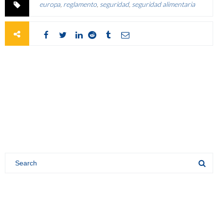
europa
,
reglamento
,
seguridad
,
seguridad alimentaria