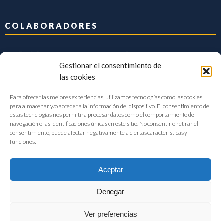
COLABORADORES
Gestionar el consentimiento de
las cookies
Para ofrecer las mejores experiencias, utilizamos tecnologías como las cookies
para almacenar y/o acceder a la información del dispositivo. El consentimiento de
estas tecnologías nos permitirá procesar datos como el comportamiento de
navegación o las identificaciones únicas en este sitio. No consentir o retirar el
consentimiento, puede afectar negativamente a ciertas características y
funciones.
Aceptar
Denegar
FIAB Federación Española de Industrias de la Alimentación y Bebidas
Ver preferencias