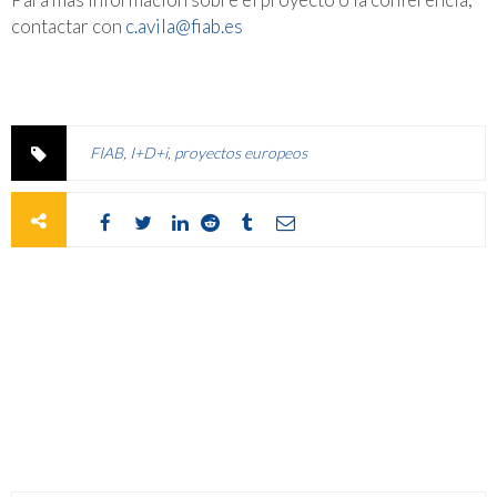
contactar con
c.avila@fiab.es
FIAB
,
I+D+i
,
proyectos europeos