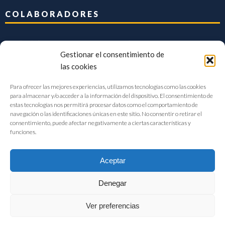
COLABORADORES
Gestionar el consentimiento de
las cookies
Para ofrecer las mejores experiencias, utilizamos tecnologías como las cookies
para almacenar y/o acceder a la información del dispositivo. El consentimiento de
estas tecnologías nos permitirá procesar datos como el comportamiento de
navegación o las identificaciones únicas en este sitio. No consentir o retirar el
consentimiento, puede afectar negativamente a ciertas características y
funciones.
Aceptar
Denegar
FIAB Federación Española de Industrias de la Alimentación y Bebidas
Ver preferencias
©2017 |
Aviso Legal
|
Privacidad
|
Política de cookies