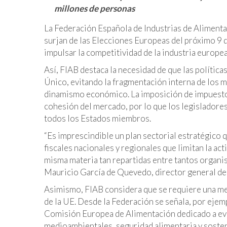
millones de personas
La Federación Española de Industrias de Aliment
surjan de las Elecciones Europeas del próximo 9 d
impulsar la competitividad de la industria europe
Así, FIAB destaca la necesidad de que las polític
Único, evitando la fragmentación interna de los m
dinamismo económico. La imposición de impuestos 
cohesión del mercado, por lo que los legisladore
todos los Estados miembros.
“Es imprescindible un plan sectorial estratégico qu
fiscales nacionales y regionales que limitan la ac
misma materia tan repartidas entre tantos organis
Mauricio García de Quevedo, director general de
Asimismo, FIAB considera que se requiere una mej
de la UE. Desde la Federación se señala, por ejem
Comisión Europea de Alimentación dedicado a evi
medioambientales, seguridad alimentaria y soste