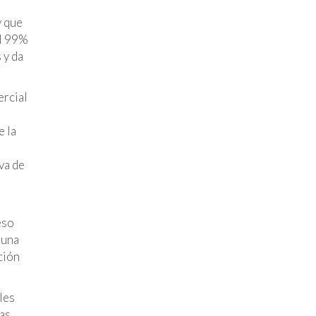
y que
el 99%
 y da
ercial
s
e la
s
va de
eso
 una
ción
les
as,