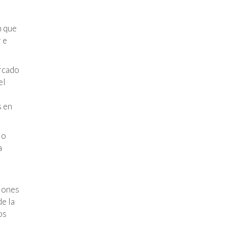
n que
 e
ercado
el
s en
 o
a
ciones
de la
os