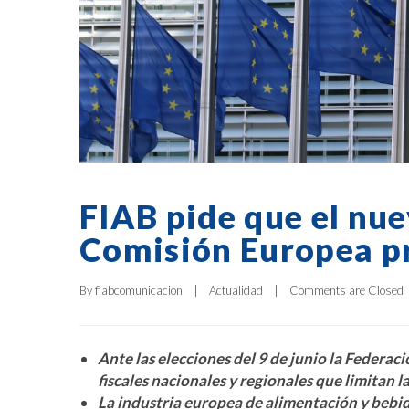
FIAB pide que el nu
Comisión Europea p
By 
fiabcomunicacion
|
Actualidad
|
Comments are Closed
Ante las elecciones del 9 de junio la Federaci
fiscales nacionales y regionales que limitan l
La industria europea de alimentación y bebi