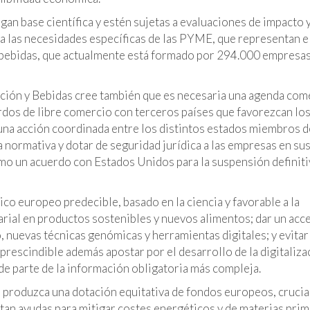
an base científica y estén sujetas a evaluaciones de impacto 
ta las necesidades específicas de las PYME, que representan 
 bebidas, que actualmente está formado por 294.000 empresas
ción y Bebidas cree también que es necesaria una agenda com
rdos de libre comercio con terceros países que favorezcan lo
una acción coordinada entre los distintos estados miembros d
la normativa y dotar de seguridad jurídica a las empresas en su
omo un acuerdo con Estados Unidos para la suspensión definiti
co europeo predecible, basado en la ciencia y favorable a la
rial en productos sostenibles y nuevos alimentos; dar un acc
, nuevas técnicas genómicas y herramientas digitales; y evitar
prescindible además apostar por el desarrollo de la digitaliza
e parte de la información obligatoria más compleja.
e produzca una dotación equitativa de fondos europeos, crucia
itan ayudas para mitigar costes energéticos y de materias prim