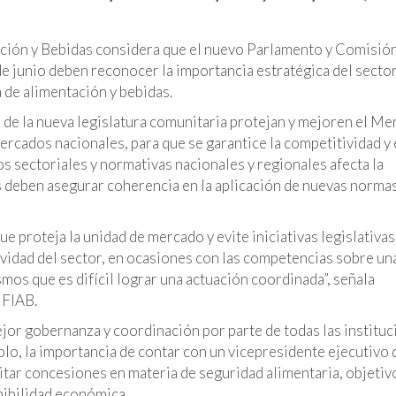
ación y Bebidas considera que el nuevo Parlamento y Comisió
e junio deben reconocer la importancia estratégica del sector
a de alimentación y bebidas.
as de la nueva legislatura comunitaria protejan y mejoren el M
ercados nacionales, para que se garantice la competitividad y 
sectoriales y normativas nacionales y regionales afecta la
s deben asegurar coherencia en la aplicación de nuevas norma
e proteja la unidad de mercado y evite iniciativas legislativas
tividad del sector, en ocasiones con las competencias sobre un
mos que es difícil lograr una actuación coordinada”, señala
 FIAB.
or gobernanza y coordinación por parte de todas las institu
plo, la importancia de contar con un vicepresidente ejecutivo 
tar concesiones en materia de seguridad alimentaria, objetiv
nibilidad económica.