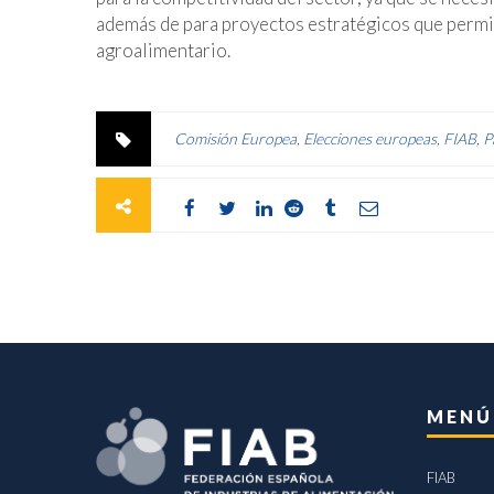
además de para proyectos estratégicos que permit
agroalimentario.
Comisión Europea
,
Elecciones europeas
,
FIAB
,
P
MENÚ
FIAB