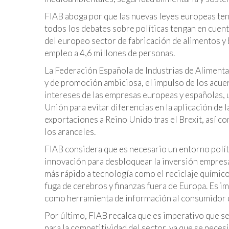
FIAB aboga por que las nuevas leyes europeas teng
todos los debates sobre políticas tengan en cuen
del europeo sector de fabricación de alimentos y
empleo a 4,6 millones de personas.
La Federación Española de Industrias de Alimenta
y de promoción ambiciosa, el impulso de los acue
intereses de las empresas europeas y españolas, 
Unión para evitar diferencias en la aplicación de 
exportaciones a Reino Unido tras el Brexit, así c
los aranceles.
FIAB considera que es necesario un entorno políti
innovación para desbloquear la inversión empresa
más rápido a tecnología como el reciclaje químico
fuga de cerebros y finanzas fuera de Europa. Es im
como herramienta de información al consumidor d
Por último, FIAB recalca que es imperativo que s
para la competitividad del sector, ya que se neces