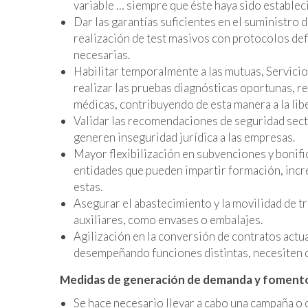
variable … siempre que éste haya sido estableci
Dar las garantías suficientes en el suministro
realización de test masivos con protocolos defi
necesarias.
Habilitar temporalmente a las mutuas, Servici
realizar las pruebas diagnósticas oportunas, re
médicas, contribuyendo de esta manera a la lib
Validar las recomendaciones de seguridad secto
generen inseguridad jurídica a las empresas.
Mayor flexibilización en subvenciones y bonifi
entidades que pueden impartir formación, incr
estas.
Asegurar el abastecimiento y la movilidad de t
auxiliares, como envases o embalajes.
Agilización en la conversión de contratos actu
desempeñando funciones distintas, necesiten d
Medidas de generación de demanda y foment
Se hace necesario llevar a cabo una campaña 