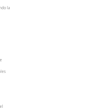
ndo la
de
ales
el