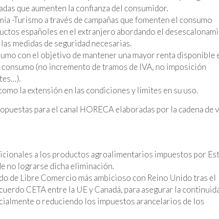
ladas que aumenten la confianza del consumidor.
ía -Turismo a través de campañas que fomenten el consumo
oductos españoles en el extranjero abordando el desescalonam
 las medidas de seguridad necesarias.
umo con el objetivo de mantener una mayor renta disponible e
l consumo (no incremento de tramos de IVA, no imposición
tes…).
omo la extensión en las condiciones y límites en su uso.
ropuestas para el canal HORECA elaboradas por la cadena de v
adicionales a los productos agroalimentarios impuestos por Es
 no lograrse dicha eliminación.
rdo de Libre Comercio más ambicioso con Reino Unido tras el
 acuerdo CETA entre la UE y Canadá, para asegurar la continuid
rcialmente o reduciendo los impuestos arancelarios de los