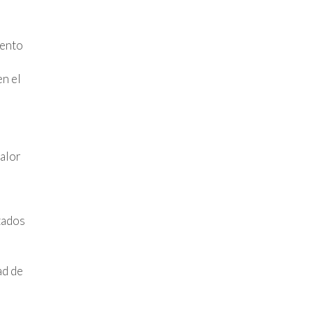
iento
n el
alor
tados
ad de