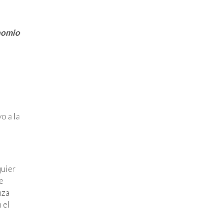
inomio
o a la
quier
e
nza
 el