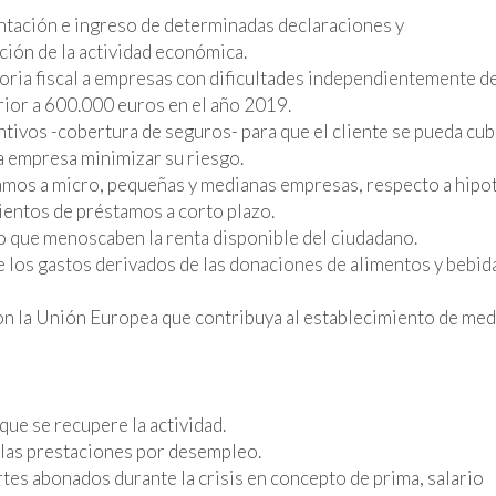
ntación e ingreso de determinadas declaraciones y
ción de la actividad económica.
oria fiscal a empresas con dificultades independientemente d
rior a 600.000 euros en el año 2019.
ivos -cobertura de seguros- para que el cliente se pueda cub
la empresa minimizar su riesgo.
tamos a micro, pequeñas y medianas empresas, respecto a hipo
ientos de préstamos a corto plazo.
 que menoscaben la renta disponible del ciudadano.
e los gastos derivados de las donaciones de alimentos y bebid
con la Unión Europea que contribuya al establecimiento de me
que se recupere la actividad.
 las prestaciones por desempleo.
rtes abonados durante la crisis en concepto de prima, salario