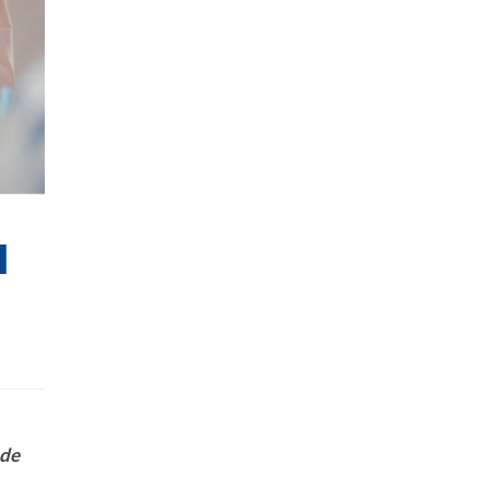
l
 de