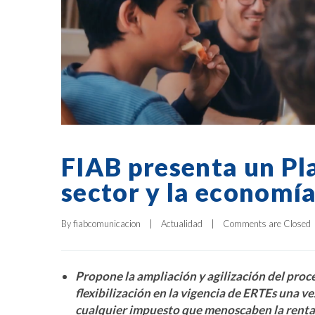
FIAB presenta un Pla
sector y la economí
By 
fiabcomunicacion
|
Actualidad
|
Comments are Closed
Propone la ampliación y agilización del proce
flexibilización en la vigencia de ERTEs una v
cualquier impuesto que menoscaben la renta 