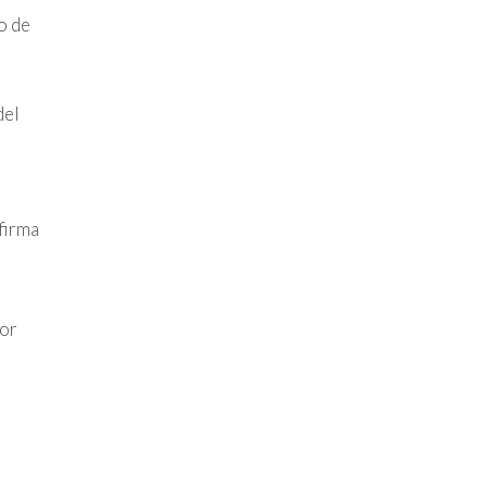
o de
del
firma
nor