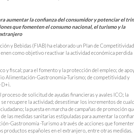
a aumentar la confianza del consumidor y potenciar el tr
nes que fomenten el consumo nacional, el turismo y la
extranjero
ción y Bebidas (FIAB) ha elaborado un Plan de Competitividad
tienen como objetivo reactivar la actividad económica perdida
 y fiscal; para el fomento y la protección del empleo; de apoy
omio Alimentación-Gastronomía-Turismo; de competitividad y
+D+i.
l proceso de solicitud de ayudas financieras y avales ICO; la
e se recupere la actividad; desestimar los incrementos de cual
 ciudadano; la puesta en marcha de campañas de promoción qu
e las medidas sanitarias estipuladas para aumentar la confia
ación-Gastronomía -Turismo a través de acciones que fomenten
s productos españoles en el extranjero, entre otras medidas.