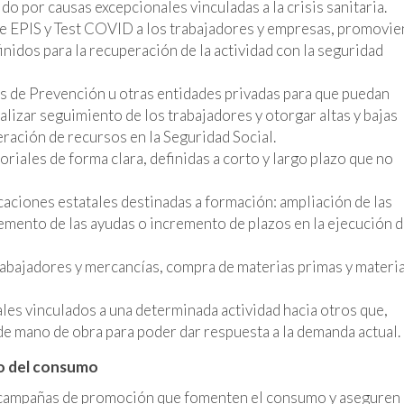
do por causas excepcionales vinculadas a la crisis sanitaria.
 de EPIS y Test COVID a los trabajadores y empresas, promovie
nidos para la recuperación de la actividad con la seguridad
os de Prevención u otras entidades privadas para que puedan
alizar seguimiento de los trabajadores y otorgar altas y bajas
eración de recursos en la Seguridad Social.
riales de forma clara, definidas a corto y largo plazo que no
caciones estatales destinadas a formación: ampliación de las
emento de las ayudas o incremento de plazos en la ejecución 
rabajadores y mercancías, compra de materias primas y materi
ales vinculados a una determinada actividad hacia otros que,
e mano de obra para poder dar respuesta a la demanda actual.
o del consumo
o campañas de promoción que fomenten el consumo y aseguren 