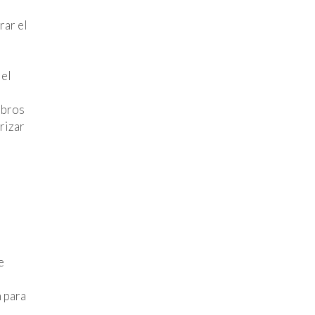
rar el
 el
mbros
rizar
e
 para