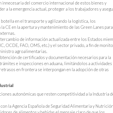
 innecesaria del comercio internacional de estos bienes y
er a la emergencia actual, proteger a los trabajadores y asegu
botella en el transporte y agilizando la logística, los
la CE en la apertura y mantenimiento de las Green Lanes para
externas.
 intercambio de información actualizada entre los Estados mie
C, OCDE, FAO, OMS, etc.) y el sector privado, a fin de monito
ministro agroalimentarias.
 obtención de certificados y documentación necesarios para la
s trámites e inspecciones en aduana, limitándolos a actividades
retrasos en frontera se interpongan en la adopción de otras
ustrial
ciones autonómicas que resten competitividad a la Industria d
 con la Agencia Española de Seguridad Alimentaria y Nutrición
idores de alimentos y bebidas el mensaje claro de que los