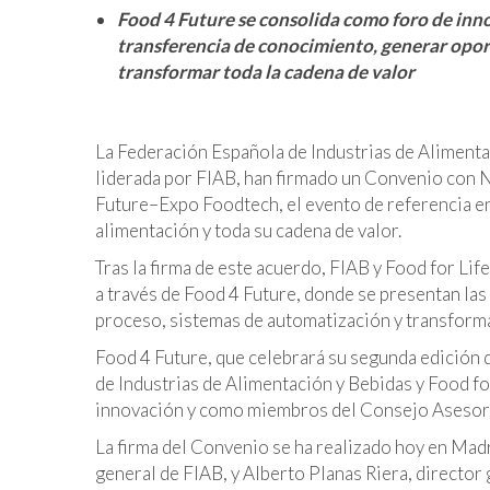
Food 4 Future se consolida como foro de inno
transferencia de conocimiento, generar opor
transformar toda la cadena de valor
La Federación Española de Industrias de Alimenta
liderada por FIAB, han firmado un Convenio con 
Future–Expo Foodtech, el evento de referencia en 
alimentación y toda su cadena de valor.
Tras la firma de este acuerdo, FIAB y Food for Lif
a través de Food 4 Future, donde se presentan las
proceso, sistemas de automatización y transforma
Food 4 Future, que celebrará su segunda edición 
de Industrias de Alimentación y Bebidas y Food fo
innovación y como miembros del Consejo Asesor
La firma del Convenio se ha realizado hoy en Mad
general de FIAB, y Alberto Planas Riera, directo