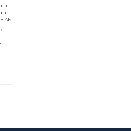
ria.
rma
 FIAB.
cos
s
os