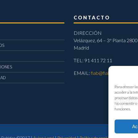
CONTACTO
DIRECCIÓN
Velázquez, 64 – 3ª Planta 2800
OS
Madrid
TEL: 91 411 72 11
CIONES
EMAIL:
fiab@fiab.es
DAD
Para ofrecer la
acceder a la in
procesar datos 
No consentir o 
funciones.
Ac
 y Bebidas ©2017 |
Aviso Legal
|
Privacidad
|
Política de cookies