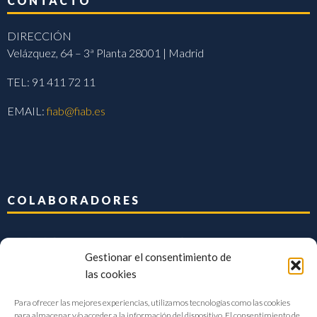
CONTACTO
DIRECCIÓN
Velázquez, 64 – 3ª Planta 28001 | Madrid
TEL: 91 411 72 11
EMAIL:
fiab@fiab.es
COLABORADORES
Gestionar el consentimiento de
las cookies
Para ofrecer las mejores experiencias, utilizamos tecnologías como las cookies
para almacenar y/o acceder a la información del dispositivo. El consentimiento de