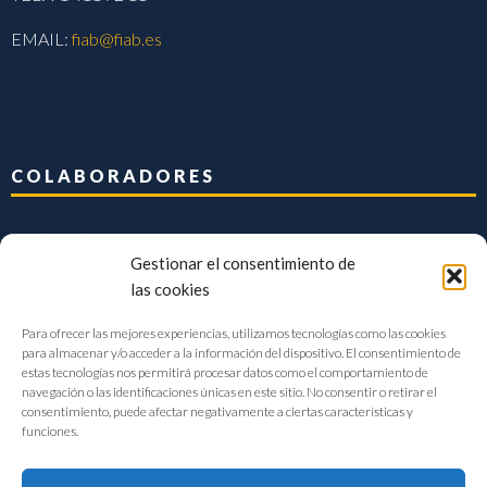
EMAIL:
fiab@fiab.es
COLABORADORES
Gestionar el consentimiento de
las cookies
Para ofrecer las mejores experiencias, utilizamos tecnologías como las cookies
para almacenar y/o acceder a la información del dispositivo. El consentimiento de
estas tecnologías nos permitirá procesar datos como el comportamiento de
navegación o las identificaciones únicas en este sitio. No consentir o retirar el
consentimiento, puede afectar negativamente a ciertas características y
funciones.