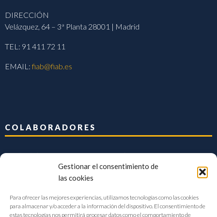
DIRECCIÓN
Velázquez, 64 – 3ª Planta 28001 | Madrid
TEL: 91 411 72 11
EMAIL:
fiab@fiab.es
COLABORADORES
Gestionar el consentimiento de
las cookies
Para ofrecer las mejores experiencias, utilizamos tecnologías como las cookies
para almacenar y/o acceder a la información del dispositivo. El consentimiento de
estas tecnologías nos permitirá procesar datos como el comportamiento de