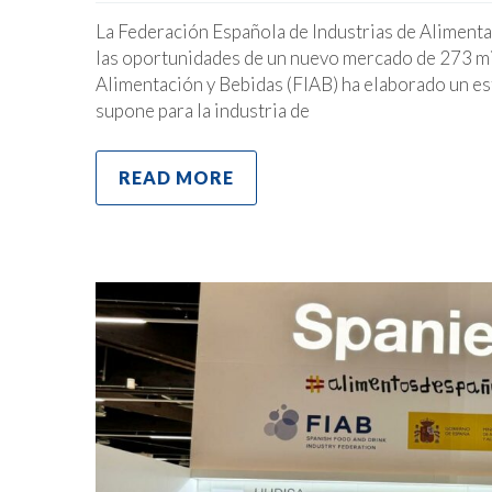
La Federación Española de Industrias de Aliment
las oportunidades de un nuevo mercado de 273 mi
Alimentación y Bebidas (FIAB) ha elaborado un e
supone para la industria de
READ MORE