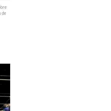
obre
s de
e