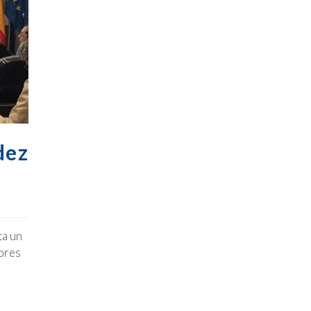
dez
ta un
dores