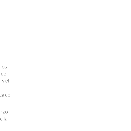
 los
 de
 y el
ca de
erzo
e la