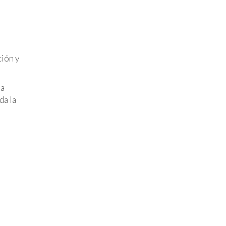
ción y
ia
da la