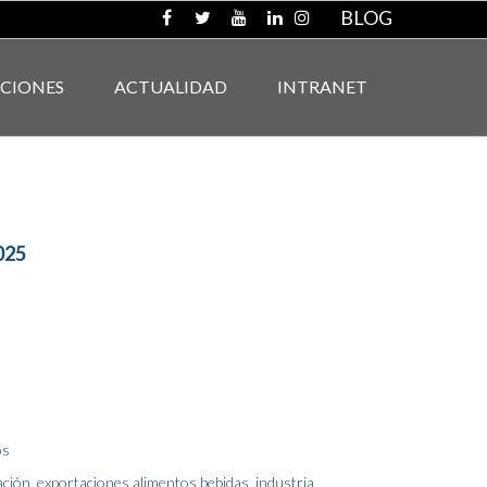
BLOG
ACIONES
ACTUALIDAD
INTRANET
025
os
ación
,
exportaciones alimentos bebidas
,
industria