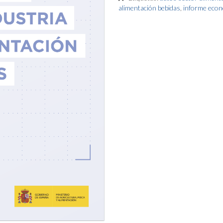
alimentación bebidas
,
informe econ