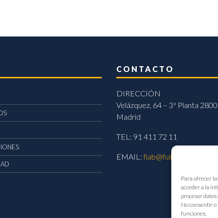
CONTACTO
DIRECCIÓN
Velázquez, 64 – 3ª Planta 2800
OS
Madrid
TEL: 91 411 72 11
CIONES
EMAIL:
fiab@fiab.es
DAD
Para ofrecer la
acceder a la in
procesar datos 
No consentir o 
funciones.