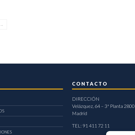
→
CONTACTO
DIRECCIÓN
Velázquez, 64 – 3ª Planta 2800
OS
Madrid
TEL: 91 411 72 11
CIONES