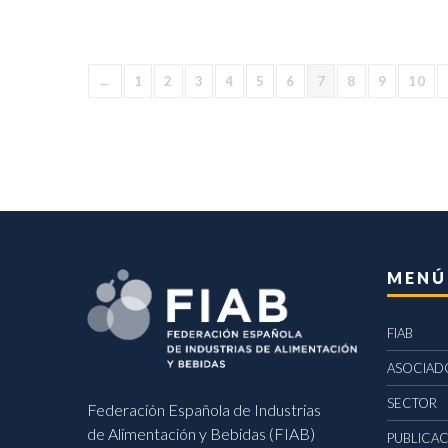
←
1
2
3
4
5
6
7
8
9
10
MENÚ
FIAB
ASOCIAD
SECTOR
Federación Española de Industrias
de Alimentación y Bebidas (FIAB)
PUBLICA