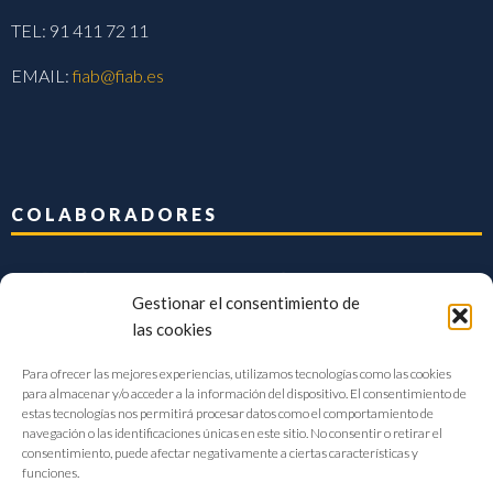
TEL: 91 411 72 11
EMAIL:
fiab@fiab.es
COLABORADORES
Gestionar el consentimiento de
las cookies
Para ofrecer las mejores experiencias, utilizamos tecnologías como las cookies
para almacenar y/o acceder a la información del dispositivo. El consentimiento de
estas tecnologías nos permitirá procesar datos como el comportamiento de
navegación o las identificaciones únicas en este sitio. No consentir o retirar el
consentimiento, puede afectar negativamente a ciertas características y
funciones.