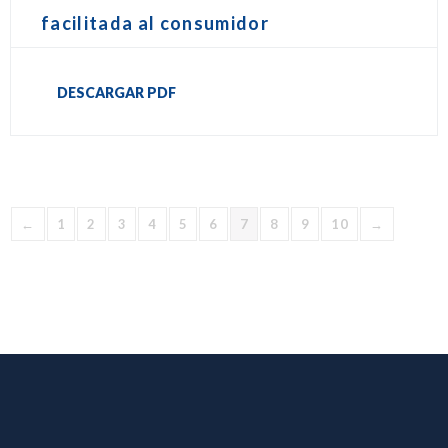
facilitada al consumidor
DESCARGAR PDF
←
1
2
3
4
5
6
7
8
9
10
→