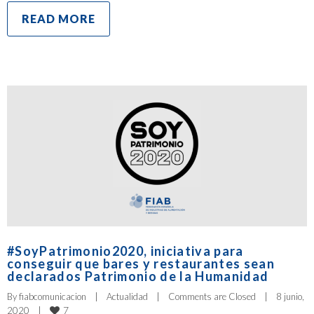
READ MORE
#SoyPatrimonio2020, iniciativa para
conseguir que bares y restaurantes sean
declarados Patrimonio de la Humanidad
By 
fiabcomunicacion
|
Actualidad
|
Comments are Closed
|
8 junio, 
7
2020    
|