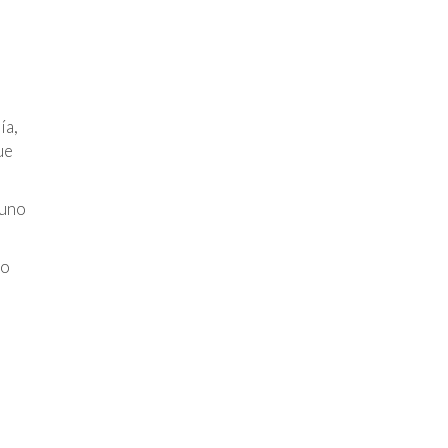
ía,
ue
 uno
io