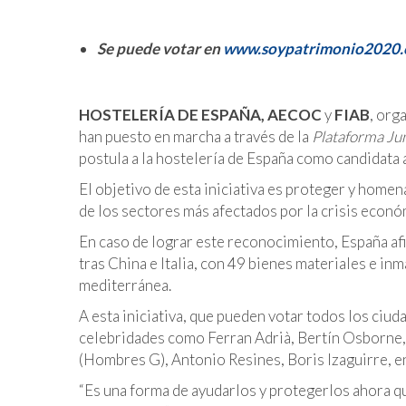
Se puede votar en
www.soypatrimonio2020.
HOSTELERÍA DE ESPAÑA, AECOC
y
FIAB
, org
han puesto en marcha a través de la
Plataforma Jun
postula a la hostelería de España como candidata
El objetivo de esta iniciativa es proteger y homena
de los sectores más afectados por la crisis econ
En caso de lograr este reconocimiento, España af
tras China e Italia, con 49 bienes materiales e inm
mediterránea.
A esta iniciativa, que pueden votar todos los ciu
celebridades como Ferran Adrià, Bertín Osborne,
(Hombres G), Antonio Resines, Boris Izaguirre, e
“Es una forma de ayudarlos y protegerlos ahora qu