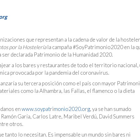
org
anizaciones que representan a la cadena de valor de la hosteler
tos por la Hostelería
la campaña #SoyPatrimonio2020 en la q
 a ser declarada Patrimonio de la Humanidad 2020.
jear a los bares y restaurantes de todo el territorio nacional,
ómica provocada por la pandemia del coronavirus.
ianzaría su tercera posición como el país con mayor Patrimon
ateriales como la Alhambra, las Fallas, el flamenco o la dieta
dadanos en
www.soypatrimonio2020.org
, ya se han sumado
 Ramón Garía, Carlos Latre, Maribel Verdú, David Summers
ntre otros.
e tanto lo necesitan. Es impensable un mundo sin bares ni