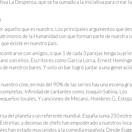
tiva La Despensa, que se ha sumado a la iniciativa para crear la
a
 aquello que es nuestro. Los principales argumentos que de
Patrimonio de la Humanidad son que forman parte de nuestra c
 que existe en nuestro país.
encontrarse con amigos, o que 1 de cada 3 parejas tenga su pri
la mano con ellos. Escritores como García Lorca, Ernest Heming
as de nuestros bares. Y solo un bar logró juntar a una generaci
 nuestro cine, en más del 90% de las series hay una escena gr
 incompletas. Infinidad de cantantes como Joaquín Sabina, Los
pequeños locales. Y canciones de Mecano, Hombres G, Estopa
rsa del planeta y un referente mundial. España suma 250 estre
 Estrellas, y decenas de chefs han empoderado a nuestros loca
cales han estado muy unidos a la comedia española. Desde Euge