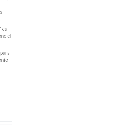
os
Y es
one el
 para
onio