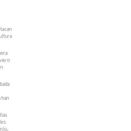
stacan
ultura
mera
way o
ón
abada
 han
llas
les
nio,