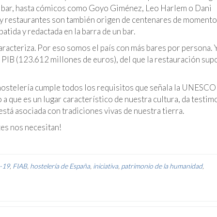
de bar, hasta cómicos como Goyo Giménez, Leo Harlem o Dani
 y restaurantes son también origen de centenares de moment
atida y redactada en la barra de un bar.
caracteriza. Por eso somos el país con más bares por persona. 
 PIB (123.612 millones de euros), del que la restauración sup
a hostelería cumple todos los requisitos que señala la UNESCO
 que es un lugar característico de nuestra cultura, da testim
 está asociada con tradiciones vivas de nuestra tierra.
es nos necesitan!
d-19
,
FIAB
,
hostelería de España
,
iniciativa
,
patrimonio de la humanidad
,