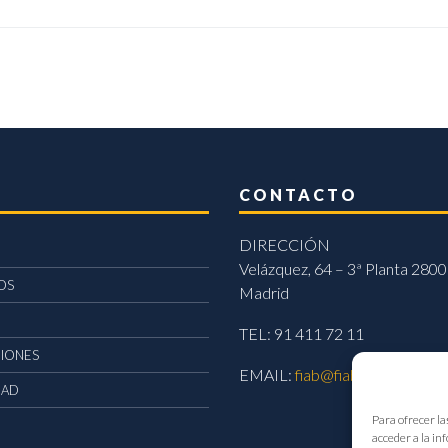
CONTACTO
DIRECCIÓN
Velázquez, 64 – 3ª Planta 2800
OS
Madrid
TEL: 91 411 72 11
CIONES
EMAIL:
fiab@fiab.es
DAD
Para ofrecer la
acceder a la in