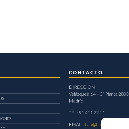
CONTACTO
DIRECCIÓN
Velázquez, 64 – 3ª Planta 2800
OS
Madrid
TEL: 91 411 72 11
CIONES
EMAIL:
fiab@fiab.es
DAD