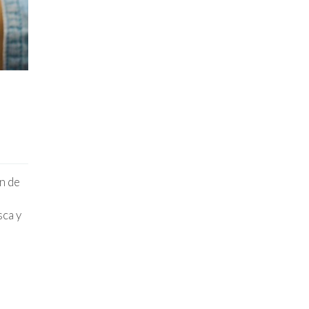
n de
sca y