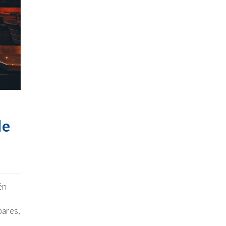
de
én
bares,