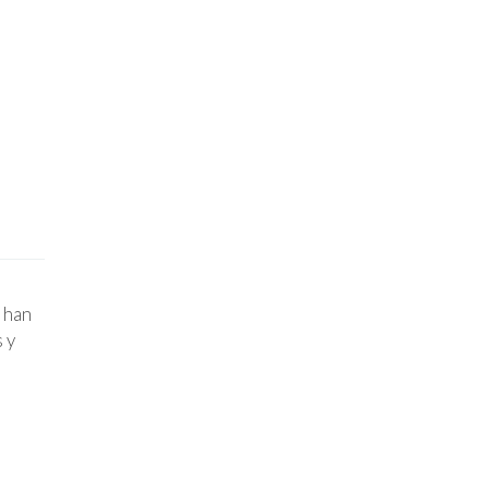
 han
 y