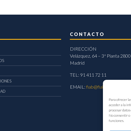
CONTACTO
DIRECCIÓN
Velázquez, 64 – 3ª Planta 2800
OS
Madrid
TEL: 91 411 72 11
CIONES
EMAIL:
fiab@fiab.es
DAD
Para ofrecer la
acceder a la in
procesar datos 
No consentir o 
funciones.