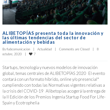
ALIBETOPÍAS presenta toda la innovación y
las últimas tendencias del sector de
alimentación y bebidas
By 
fiabcomunicacion
|
Actualidad
|
Comments are Closed
|
8 
7
octubre, 2020    
|
Startups, tecnología y nuevos modelos de innovación
global, temas centrales de ALIBETOPÍAS 2020 El evento
contará con un formato híbrido, online y/o presencial*
cumpliendo con todas las Normativas vigentes relativas a
la crisis del COVID-19 Alibetopías acogerá la entrega de
la II Edición de los Premios Ingenia Startup Food For Life-
Spain y Ecotrophelia