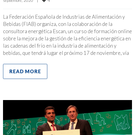
4
septiembre, 2020    
|
La Federación Española de Industrias de Alimentación y
Bebidas (FIAB) organiza, con la colaboración de la
consultora energética Escan, un curso de formación online
sobre la mejora de la gestión de la eficiencia energética en
las cadenas del frío en la industria de alimentación y
bebidas, que tendrá lugar el próximo 17 de noviembre, vía
READ MORE