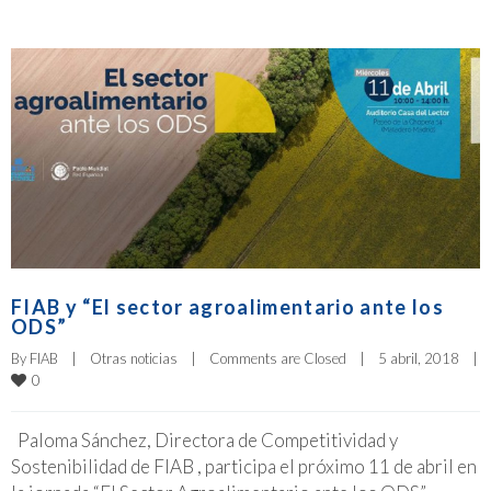
FIAB y “El sector agroalimentario ante los
ODS”
By 
FIAB
|
Otras noticias
|
Comments are Closed
|
5 abril, 2018    
|
0
Paloma Sánchez, Directora de Competitividad y
Sostenibilidad de FIAB , participa el próximo 11 de abril en