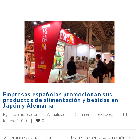
Empresas españolas promocionan sus
productos de alimentación y bebidas en
Japón y Alemania
By 
fiabcomunicacion
|
Actualidad
|
Comments are Closed
|
14 
0
febrero, 2020    
|
21 empresas nacionales muestran su oferta gastronómica