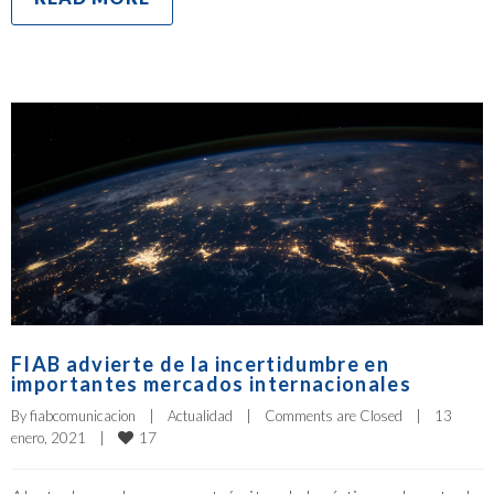
FIAB advierte de la incertidumbre en
importantes mercados internacionales
By 
fiabcomunicacion
|
Actualidad
|
Comments are Closed
|
13 
17
enero, 2021    
|