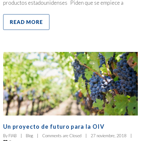
productos estadounidenses Piden que se empiece a
READ MORE
Un proyecto de futuro para la OIV
By 
FIAB
|
Blog
|
Comments are Closed
|
27 noviembre, 2018    
|