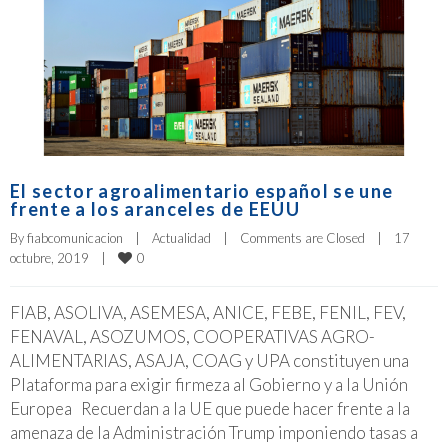
El sector agroalimentario español se une
frente a los aranceles de EEUU
By 
fiabcomunicacion
|
Actualidad
|
Comments are Closed
|
17 
0
octubre, 2019    
|
FIAB, ASOLIVA, ASEMESA, ANICE, FEBE, FENIL, FEV,
FENAVAL, ASOZUMOS, COOPERATIVAS AGRO-
ALIMENTARIAS, ASAJA, COAG y UPA constituyen una
Plataforma para exigir firmeza al Gobierno y a la Unión
Europea Recuerdan a la UE que puede hacer frente a la
amenaza de la Administración Trump imponiendo tasas a