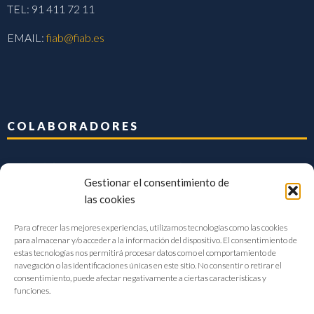
TEL: 91 411 72 11
EMAIL:
fiab@fiab.es
COLABORADORES
Gestionar el consentimiento de
las cookies
Para ofrecer las mejores experiencias, utilizamos tecnologías como las cookies
para almacenar y/o acceder a la información del dispositivo. El consentimiento de
estas tecnologías nos permitirá procesar datos como el comportamiento de
navegación o las identificaciones únicas en este sitio. No consentir o retirar el
consentimiento, puede afectar negativamente a ciertas características y
funciones.