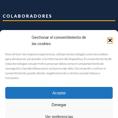
COLABORADORES
Gestionar el consentimiento de
las cookies
Para ofrecer las mejores experiencias, utilizamos tecnologías como las cookies
para almacenar y/o acceder a la información del dispositivo. El consentimiento de
estas tecnologías nos permitirá procesar datos como el comportamiento de
navegación o las identificaciones únicas en este sitio. No consentir o retirar el
consentimiento, puede afectar negativamente a ciertas características y
funciones.
Aceptar
Denegar
FIAB Federación Española de Industrias de la Alimentación y Bebidas
Ver preferencias