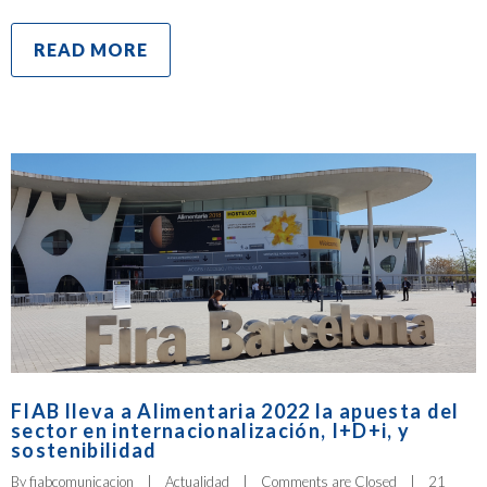
READ MORE
FIAB lleva a Alimentaria 2022 la apuesta del
sector en internacionalización, I+D+i, y
sostenibilidad
By 
fiabcomunicacion
|
Actualidad
|
Comments are Closed
|
21 