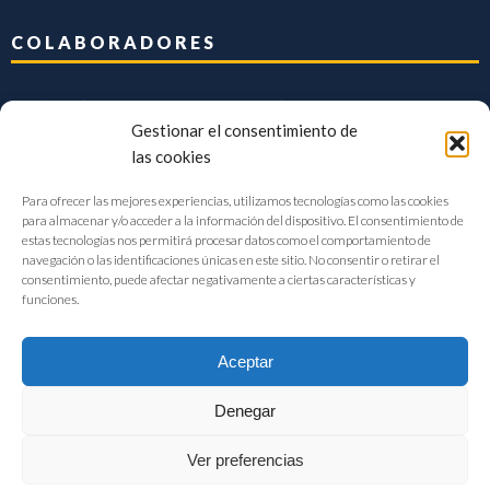
COLABORADORES
Gestionar el consentimiento de
las cookies
Para ofrecer las mejores experiencias, utilizamos tecnologías como las cookies
para almacenar y/o acceder a la información del dispositivo. El consentimiento de
estas tecnologías nos permitirá procesar datos como el comportamiento de
navegación o las identificaciones únicas en este sitio. No consentir o retirar el
consentimiento, puede afectar negativamente a ciertas características y
funciones.
Aceptar
Denegar
FIAB Federación Española de Industrias de la Alimentación y Bebidas
Ver preferencias
©2017 |
Aviso Legal
|
Privacidad
|
Política de cookies