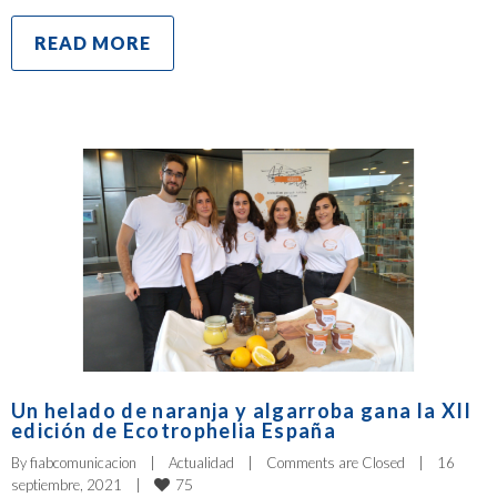
READ MORE
Un helado de naranja y algarroba gana la XII
edición de Ecotrophelia España
By 
fiabcomunicacion
|
Actualidad
|
Comments are Closed
|
16 
75
septiembre, 2021    
|