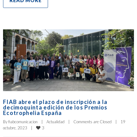
READ MORE
FIAB abre el plazo de inscripción a la
decimoquinta edición de los Premios
Ecotrophelia España
By 
fiabcomunicacion
|
Actualidad
|
Comments are Closed
|
19 
3
octubre, 2023    
|