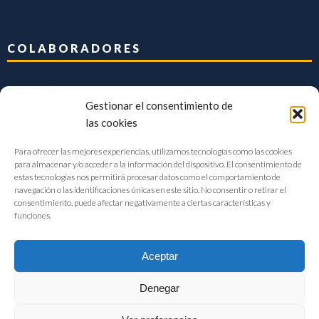
COLABORADORES
Gestionar el consentimiento de
las cookies
Para ofrecer las mejores experiencias, utilizamos tecnologías como las cookies
para almacenar y/o acceder a la información del dispositivo. El consentimiento de
estas tecnologías nos permitirá procesar datos como el comportamiento de
navegación o las identificaciones únicas en este sitio. No consentir o retirar el
consentimiento, puede afectar negativamente a ciertas características y
funciones.
Aceptar
Denegar
FIAB Federación Española de Industrias de la Alimentación y Bebidas