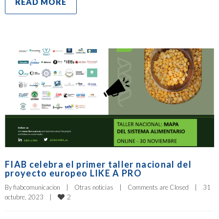
READ MORE
FIAB celebra el primer taller nacional del
proyecto europeo LIKE A PRO
By 
fiabcomunicacion
|
Otras noticias
|
Comments are Closed
|
31 
2
octubre, 2023    
|