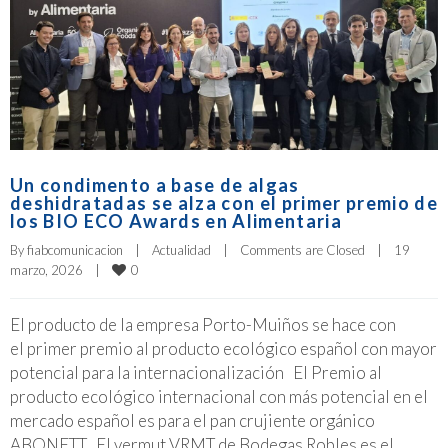
Un condimento a base de algas
deshidratadas se alza con el primer premio de
los BIO ECO Awards en Alimentaria
By 
fiabcomunicacion
|
Actualidad
|
Comments are Closed
|
19 
0
marzo, 2026    
|
El producto de la empresa Porto-Muiños se hace con
el primer premio al producto ecológico español con mayor
potencial para la internacionalización El Premio al
producto ecológico internacional con más potencial en el
mercado español es para el pan crujiente orgánico
ABONETT El vermut VRMT de Bodegas Robles es el