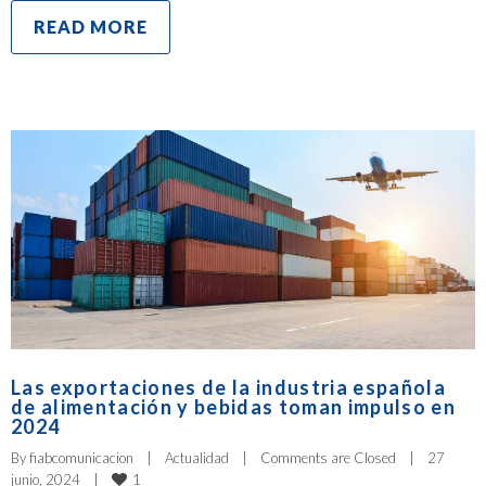
READ MORE
Las exportaciones de la industria española
de alimentación y bebidas toman impulso en
2024
By 
fiabcomunicacion
|
Actualidad
|
Comments are Closed
|
27 
1
junio, 2024    
|