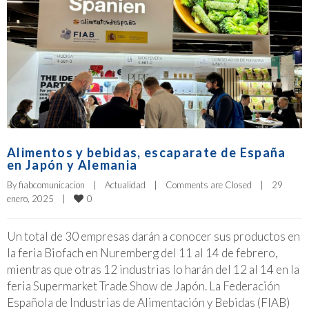
Alimentos y bebidas, escaparate de España
en Japón y Alemania
By 
fiabcomunicacion
|
Actualidad
|
Comments are Closed
|
29 
0
enero, 2025    
|
Un total de 30 empresas darán a conocer sus productos en
la feria Biofach en Nuremberg del 11 al 14 de febrero,
mientras que otras 12 industrias lo harán del 12 al 14 en la
feria Supermarket Trade Show de Japón. La Federación
Española de Industrias de Alimentación y Bebidas (FIAB)