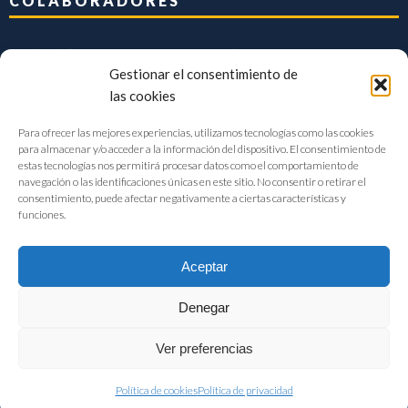
COLABORADORES
Gestionar el consentimiento de
las cookies
Para ofrecer las mejores experiencias, utilizamos tecnologías como las cookies
para almacenar y/o acceder a la información del dispositivo. El consentimiento de
estas tecnologías nos permitirá procesar datos como el comportamiento de
navegación o las identificaciones únicas en este sitio. No consentir o retirar el
consentimiento, puede afectar negativamente a ciertas características y
funciones.
Aceptar
Denegar
FIAB Federación Española de Industrias de la Alimentación y Bebidas
Ver preferencias
©2017 |
Aviso Legal
|
Privacidad
|
Política de cookies
Política de cookies
Política de privacidad