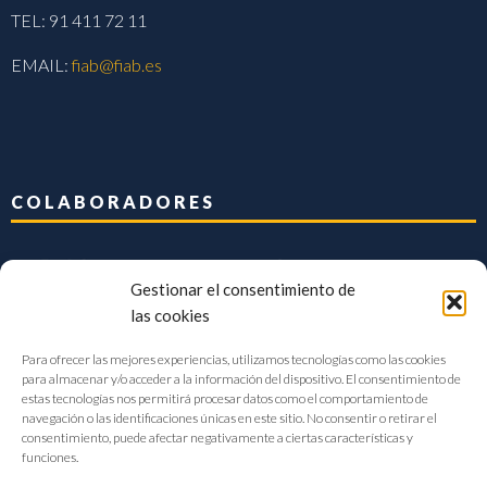
TEL: 91 411 72 11
EMAIL:
fiab@fiab.es
COLABORADORES
Gestionar el consentimiento de
las cookies
Para ofrecer las mejores experiencias, utilizamos tecnologías como las cookies
para almacenar y/o acceder a la información del dispositivo. El consentimiento de
estas tecnologías nos permitirá procesar datos como el comportamiento de
navegación o las identificaciones únicas en este sitio. No consentir o retirar el
consentimiento, puede afectar negativamente a ciertas características y
funciones.