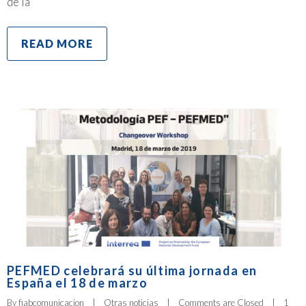
de la
READ MORE
PEFMED celebrará su última jornada en
España el 18 de marzo
By 
fiabcomunicacion
|
Otras noticias
|
Comments are Closed
|
1 