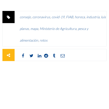
consejo
,
coronavirus
,
covid-19
,
FIAB
,
horeca
,
industria
,
luis
planas
,
mapa
,
Ministerio de Agricultura
,
pesca y
alimentación
,
retos