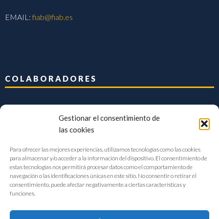
EMAIL:
fiab@fiab.es
COLABORADORES
Gestionar el consentimiento de
las cookies
Para ofrecer las mejores experiencias, utilizamos tecnologías como las cookies
para almacenar y/o acceder a la información del dispositivo. El consentimiento de
estas tecnologías nos permitirá procesar datos como el comportamiento de
navegación o las identificaciones únicas en este sitio. No consentir o retirar el
consentimiento, puede afectar negativamente a ciertas características y
funciones.