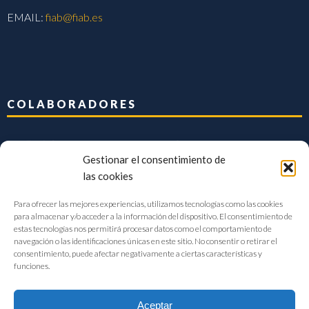
EMAIL:
fiab@fiab.es
COLABORADORES
Gestionar el consentimiento de
las cookies
Para ofrecer las mejores experiencias, utilizamos tecnologías como las cookies
para almacenar y/o acceder a la información del dispositivo. El consentimiento de
estas tecnologías nos permitirá procesar datos como el comportamiento de
navegación o las identificaciones únicas en este sitio. No consentir o retirar el
consentimiento, puede afectar negativamente a ciertas características y
funciones.
Aceptar